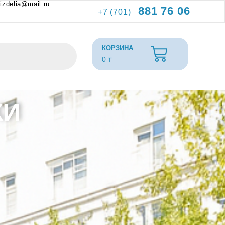
izdelia@mail.ru
881 76 06
+7 (701)
0
₸
КИ