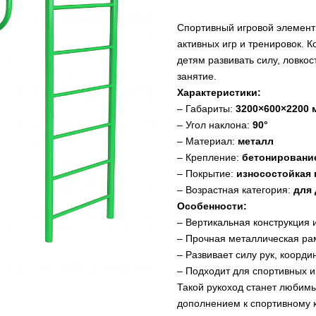
Спортивный игровой элемент
активных игр и тренировок. 
детям развивать силу, ловко
занятие.
Характеристики:
– Габариты:
3200×600×2200 
– Угол наклона:
90°
– Материал:
металл
– Крепление:
бетонирование
– Покрытие:
износостойкая 
– Возрастная категория:
для 
Особенности:
– Вертикальная конструкция 
– Прочная металлическая ра
– Развивает силу рук, коорд
– Подходит для спортивных и
Такой рукоход станет любимы
дополнением к спортивному 