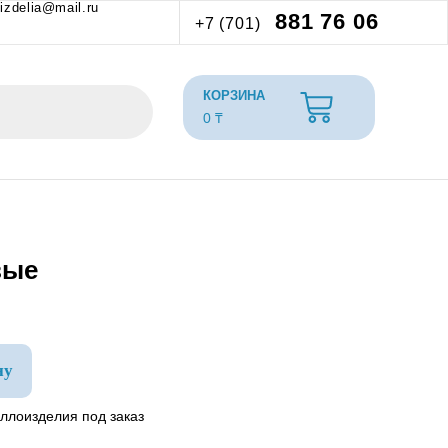
izdelia@mail.ru
881 76 06
+7 (701)
0
₸
вые
ну
ллоизделия под заказ